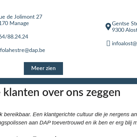
ue de Jolimont 27
170 Manage
Gentse S
9300 Alos
64/88.24.24
infoalost
nfolahestre@dap.be
Meer zien
 klanten over ons zeggen
jk bereikbaar. Een klantgerichte cultuur die je nergens an
ngspolissen aan DAP toevertrouwd en ik ben er erg blij 