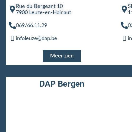
Rue du Bergeant 10
S
7900 Leuze-en-Hainaut
1
069/66.11.29
0
infoleuze@dap.be
i
Meer zien
DAP Bergen