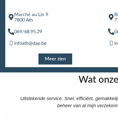
Marché au Lin 9
R
7800 Ath
7
069/68.95.29
0
infoath@dap.be
i
Meer zien
Wat onze
Uitstekende service. Snel, efficiënt, gemakkeli
t
beheer van al mijn verzekeri