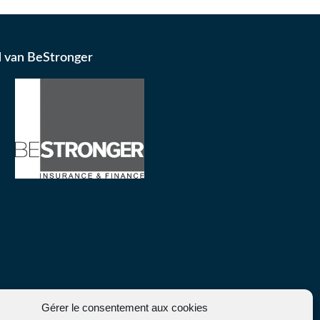
d van BeStronger
Gérer le consentement aux cookies