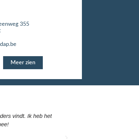
teenweg 355
t
@dap.be
Meer zien
ders vindt. Ik heb het
Professionaliteit, uitste
mee!
DAP toont de noodzaa