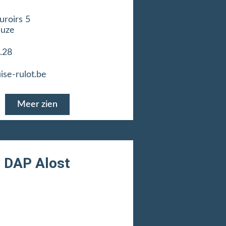
uroirs 5
euze
.28
ise-rulot.be
Meer zien
DAP Alost