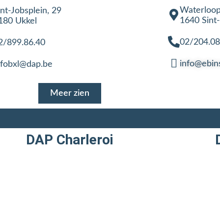
Waterloop
int-Jobsplein, 29
1640 Sint
180 Ukkel
02/204.08
2/899.86.40
info@ebin
nfobxl@dap.be
Meer zien
DAP Charleroi