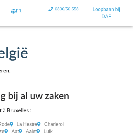
0800/50 558
Loopbaan bij
FR
DAP
elgië
eren.
g bij al uw zaken
 à Bruxelles :
-Rode
La Hestre
Charleroi
ze
Aat
Aalst
Luik