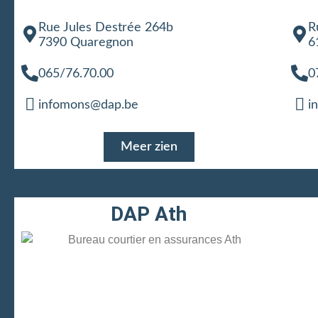
Rue Jules Destrée 264b
R
7390 Quaregnon
6
065/76.70.00
0
infomons@dap.be
i
Meer zien
DAP Ath