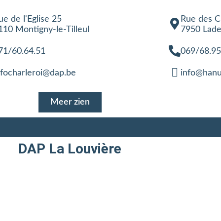
ue de l'Eglise 25
Rue des C
110 Montigny-le-Tilleul
7950 Lad
71/60.64.51
069/68.95
nfocharleroi@dap.be
info@hanu
Meer zien
DAP La Louvière