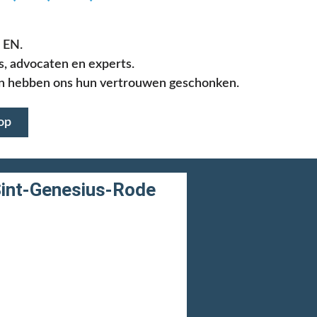
 EN.
, advocaten en experts.
n hebben ons hun vertrouwen geschonken.
op
int-Genesius-Rode