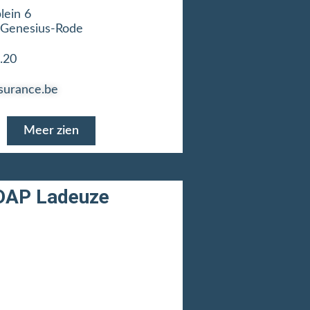
lein 6
-Genesius-Rode
.20
surance.be
Meer zien
DAP Ladeuze