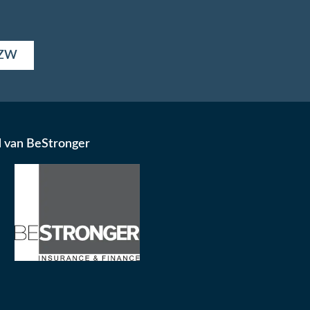
VZW
d van BeStronger