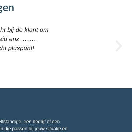
gen
heeft alle goede
Zeer professioneel
d te zijn
fstandige, een bedrijf of een
n die passen bij jouw situatie en