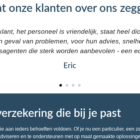
t onze klanten over ons zeg
jk zoals altijd en zeer, zeer snelle serviceDAP 
m een makelaar te gebruiken om goed verzeker
Nogmaals bedankt.
Michel
erzekering die bij je past
aan ieders behoeften voldoen. Of je nu een particulier, een zel
e adviseren en te ondersteunen met op maat gemaakte oplossinge