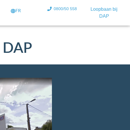
0800/50 558
Loopbaan bij
FR
DAP
- DAP