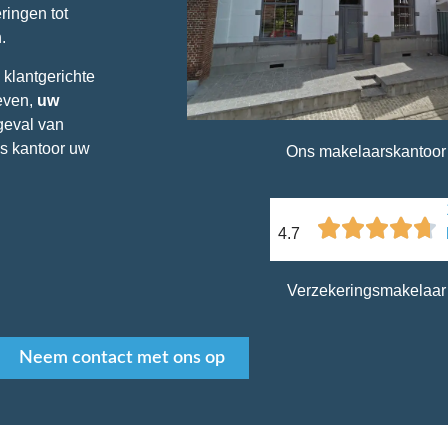
ringen tot
.
 klantgerichte
geven,
uw
geval van
ns kantoor uw
Ons makelaarskantoor
4.7
Verzekeringsmakelaar
Neem contact met ons op