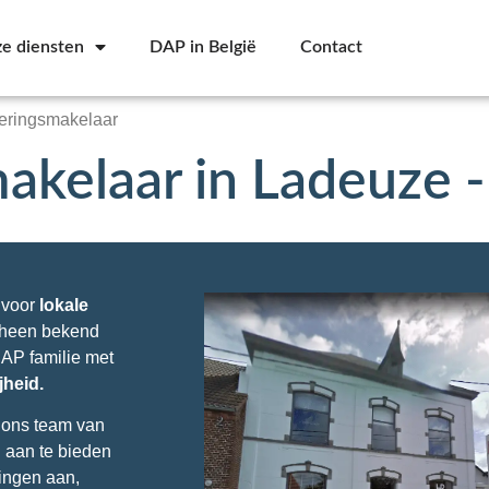
e diensten
DAP in België
Contact
eringsmakelaar
akelaar in Ladeuze 
 voor
lokale
orheen bekend
 DAP familie met
jheid.
 ons team van
 aan te bieden
ingen aan,