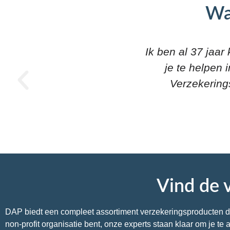
Wa
 heel dicht bij de klant om
Zeer vriendeli
snelheid enz. ........
redenen o
- een echt pluspunt!
Vind de v
DAP biedt een compleet assortiment verzekeringsproducten die 
non-profit organisatie bent, onze experts staan klaar om je t