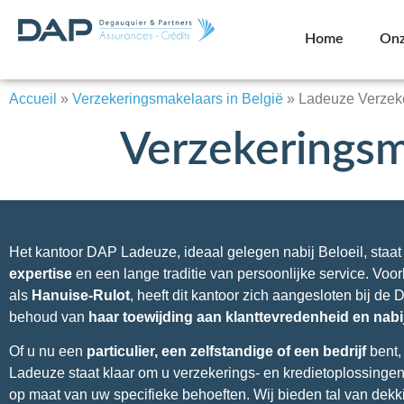
Home
Onz
Accueil
»
Verzekeringsmakelaars in België
»
Ladeuze Verzek
Verzekeringsm
Het kantoor DAP Ladeuze, ideaal gelegen nabij Beloeil, staat
expertise
en een lange traditie van persoonlijke service. Vo
als
Hanuise-Rulot
, heeft dit kantoor zich aangesloten bij de
behoud van
haar toewijding aan klanttevredenheid en nabi
Of u nu een
particulier, een zelfstandige of een bedrijf
bent,
Ladeuze staat klaar om u verzekerings- en kredietoplossingen
op maat van uw specifieke behoeften. Wij bieden tal van dekk