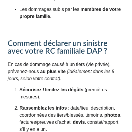
Les dommages subis par les
membres de votre
propre famille
.
Comment déclarer un sinistre
avec votre RC familiale DAP ?
En cas de dommage causé à un tiers (vie privée),
prévenez-nous
au plus vite
(idéalement dans les 8
jours, selon votre contrat)
.
Sécurisez / limitez les dégâts
(premières
mesures).
Rassemblez les infos
: date/lieu, description,
coordonnées des tiers/blessés, témoins,
photos
,
factures/preuves d’achat,
devis
, constat/rapport
s’il y en a un.